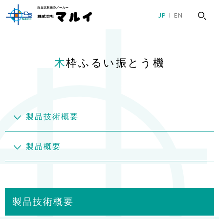
グ
本
ロ
フ
JP
EN
ロ
文
ー
ッ
ー
へ
カ
タ
バ
ル
ー
木枠ふるい振とう機
ル
ナ
へ
ナ
ビ
ビ
ゲ
ゲ
ー
ー
シ
製品技術概要
シ
ョ
ョ
ン
製品概要
ン
へ
へ
製品技術概要