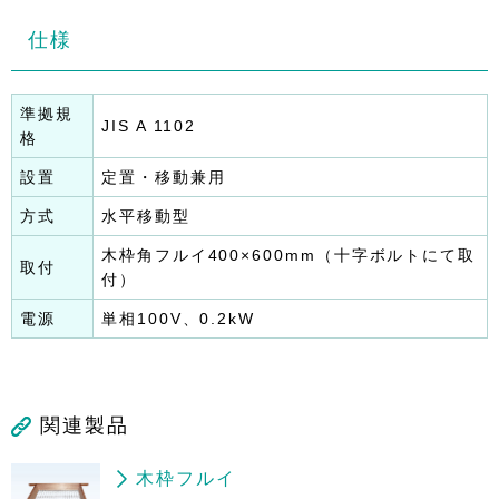
仕様
準拠規
JIS A 1102
格
設置
定置・移動兼用
方式
水平移動型
木枠角フルイ400×600mm（十字ボルトにて取
取付
付）
電源
単相100V、0.2kW
関連製品
木枠フルイ