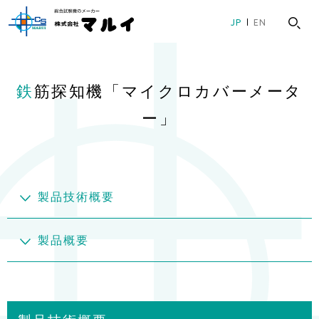
グ
本
ロ
フ
JP
EN
ロ
文
ー
ッ
ー
へ
カ
タ
バ
ル
ー
鉄筋探知機「マイクロカバーメータ
ル
ナ
へ
ナ
ビ
ー」
ビ
ゲ
ゲ
ー
ー
シ
シ
ョ
製品技術概要
ョ
ン
ン
へ
製品概要
へ