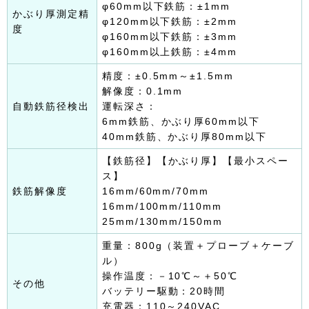
φ60mm以下鉄筋：±1mm
かぶり厚測定精
φ120mm以下鉄筋：±2mm
度
φ160mm以下鉄筋：±3mm
φ160mm以上鉄筋：±4mm
精度：±0.5mm～±1.5mm
解像度：0.1mm
自動鉄筋径検出
運転深さ：
6mm鉄筋、かぶり厚60mm以下
40mm鉄筋、かぶり厚80mm以下
【鉄筋径】【かぶり厚】【最小スペー
ス】
鉄筋解像度
16mm/60mm/70mm
16mm/100mm/110mm
25mm/130mm/150mm
重量：800g（装置＋プローブ＋ケーブ
ル）
操作温度：－10℃～＋50℃
その他
バッテリー駆動：20時間
充電器：110～240VAC