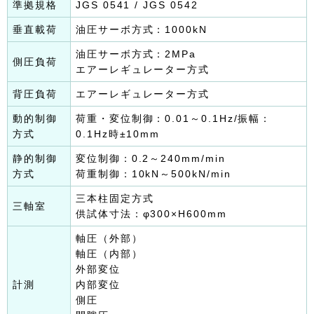
準拠規格
JGS 0541 / JGS 0542
垂直載荷
油圧サーボ方式：1000kN
油圧サーボ方式：2MPa
側圧負荷
エアーレギュレーター方式
背圧負荷
エアーレギュレーター方式
動的制御
荷重・変位制御：0.01～0.1Hz/振幅：
方式
0.1Hz時±10mm
静的制御
変位制御：0.2～240mm/min
方式
荷重制御：10kN～500kN/min
三本柱固定方式
三軸室
供試体寸法：φ300×H600mm
軸圧（外部）
軸圧（内部）
外部変位
計測
内部変位
側圧