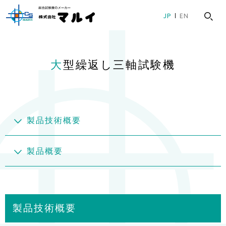
グ
本
ロ
フ
JP
EN
ロ
文
ー
ッ
ー
へ
カ
タ
バ
ル
ー
大型繰返し三軸試験機
ル
ナ
へ
ナ
ビ
ビ
ゲ
ゲ
ー
ー
シ
製品技術概要
シ
ョ
ョ
ン
製品概要
ン
へ
へ
製品技術概要