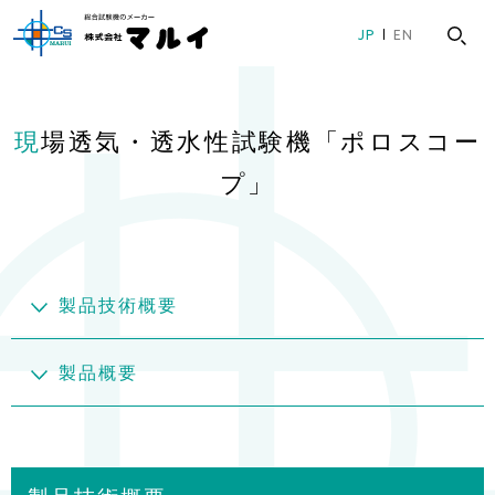
グ
本
ロ
フ
JP
EN
ロ
文
ー
ッ
ー
へ
カ
タ
バ
ル
ー
現場透気・透水性試験機「ポロスコー
ル
ナ
へ
ナ
ビ
プ」
ビ
ゲ
ゲ
ー
ー
シ
シ
ョ
製品技術概要
ョ
ン
ン
へ
製品概要
へ